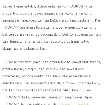
Kalbant apie mitybą, didelę reikšmę turi FODMAP – tai
grupė trumpos grandinės angliavandenių, kurie kai kurių
žmonių žarnyne, ypač turinčių DŽS, yra sunkiau virškinami. Kai
FODMAP pasiekia storąją žarną, juos fermentuoja žarnyno
bakterijos, išskirdamos daugiau dujų. Dėl to jautresnį žarnyną
turintiems žmonėms gali atsirasti pilvo pūtimas, pilvo
skausmas ar diskomfortas.
FODMAP randami įvairiuose produktuose, pavyzdžiui, kviečių
produktuose, svogūnuose, česnakuose, ankštinėse
daržovėse, pieno produktuose, kai kuriuose vaisiuose ir
saldikliuose. Dėl šios priežasties daliai žmonių, turinčių DŽS,
gali būti rekomenduojama mažo FODMAP kiekio (Low
FODMAP) dieta, padedanti sumažinti simptomus. Apie
FODMAP daugiau galite sužinoti ir
Monash University