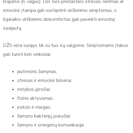
klajoklis (n. vagus). Dėl šios priežasties stresas, nerimas ar
emocinė įtampa gali sustiprinti virškinimo simptomus, o
ilgalaikis virškinimo diskomfortas gali paveikti emocinę
savijautą.
DŽS nėra susijęs tik su tuo, ką valgome. Simptomams įtakos
gali turėti keli veiksniai:
jautresnis žarnynas;
stresas ir emocinė būsena;
mitybos įpročiai;
fizinis aktyvumas;
poilsis ir miegas;
žarnyno bakterijų pokyčiai;
žarnyno ir smegenų komunikacija.