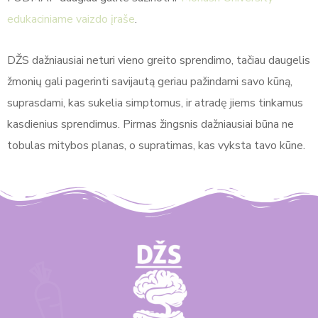
edukaciniame vaizdo įraše
.
DŽS dažniausiai neturi vieno greito sprendimo, tačiau daugelis
žmonių gali pagerinti savijautą geriau pažindami savo kūną,
suprasdami, kas sukelia simptomus, ir atradę jiems tinkamus
kasdienius sprendimus. Pirmas žingsnis dažniausiai būna ne
tobulas mitybos planas, o supratimas, kas vyksta tavo kūne.