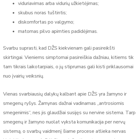
viduriavimas arba vidurių užkietėjimas;
skubus noras tuštintis;
diskomfortas po valgymo;
matomas pilvo apimties padidėjimas.
Svarbu suprasti, kad DŽS kiekvienam gali pasireikšti
skirtingai. Vieniems simptomai pasireiškia dažniau, kitiems tik
tam tikrais laikotarpiais, o jų stiprumas gali kisti priklausomai
nuo įvairių veiksnių.
Vienas svarbiausių dalykų kalbant apie DŽS yra žarnyno ir
smegenų ryšys. Žarnynas dažnai vadinamas „antrosiomis
smegenimis“, nes jis glaudžiai susijęs su nervine sistema. Tarp
smegenų ir žarnyno nuolat vyksta komunikacija per nervų
sistemą, o svarbų vaidmenį šiame procese atlieka nervas