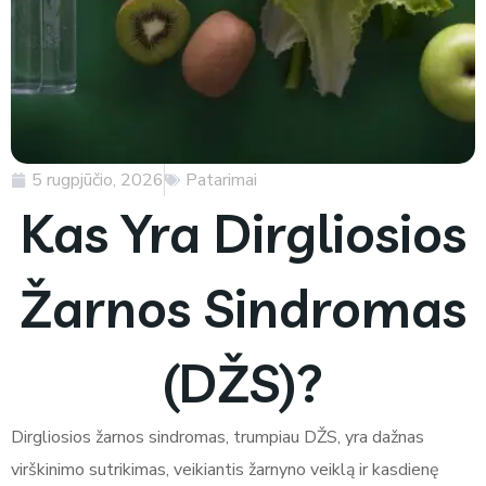
5 rugpjūčio, 2026
Patarimai
Kas Yra Dirgliosios
Žarnos Sindromas
(DŽS)?
Dirgliosios žarnos sindromas, trumpiau DŽS, yra dažnas
virškinimo sutrikimas, veikiantis žarnyno veiklą ir kasdienę