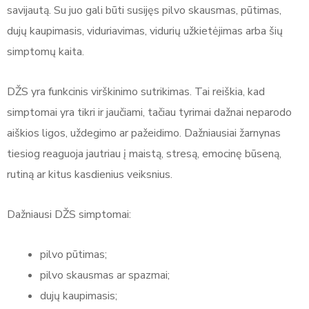
savijautą. Su juo gali būti susijęs pilvo skausmas, pūtimas,
dujų kaupimasis, viduriavimas, vidurių užkietėjimas arba šių
simptomų kaita.
DŽS yra funkcinis virškinimo sutrikimas. Tai reiškia, kad
simptomai yra tikri ir jaučiami, tačiau tyrimai dažnai neparodo
aiškios ligos, uždegimo ar pažeidimo. Dažniausiai žarnynas
tiesiog reaguoja jautriau į maistą, stresą, emocinę būseną,
rutiną ar kitus kasdienius veiksnius.
Dažniausi DŽS simptomai:
pilvo pūtimas;
pilvo skausmas ar spazmai;
dujų kaupimasis;