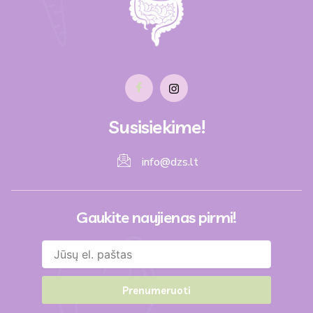
Susisiekime!
info@dzs.lt
Gaukite naujienas pirmi!
Prenumeruoti