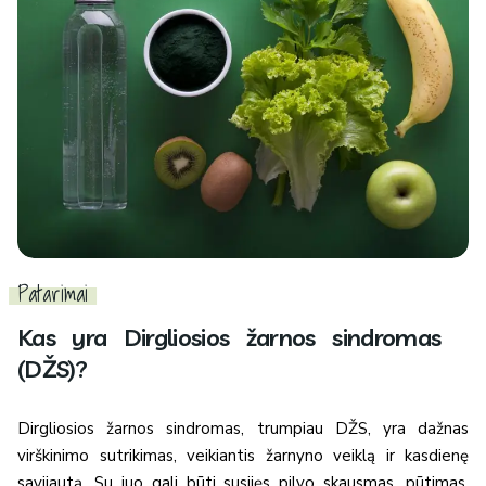
Patarimai
Kas yra Dirgliosios žarnos sindromas
(DŽS)?
Dirgliosios žarnos sindromas, trumpiau DŽS, yra dažnas
virškinimo sutrikimas, veikiantis žarnyno veiklą ir kasdienę
savijautą. Su juo gali būti susijęs pilvo skausmas, pūtimas,