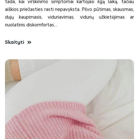
tada, kai virškinimo simptomai kartojasi ilgą laiką, tačiau
aiškios priežasties rasti nepavyksta. Pilvo pūtimas, skausmas,
dujų kaupimasis, viduriavimas, vidurių užkietėjimas ar
nuolatinis diskomfortas…
Skaityti