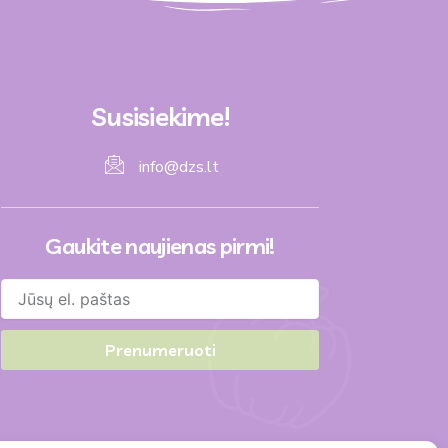
Susisiekime!
info@dzs.lt
Gaukite naujienas pirmi!
Prenumeruoti