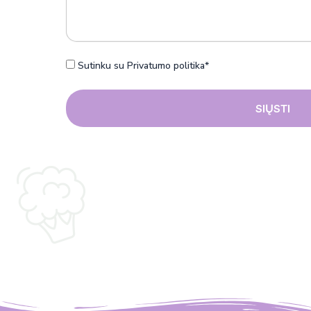
n
š
r
u
t
i
t
a
s
ė
s
Sutinku su Privatumo politika*
SIŲSTI