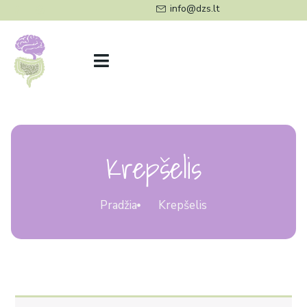
Pereiti
info@dzs.lt
prie
turinio
Krepšelis
Krepšelis
Pradžia
Krepšelis