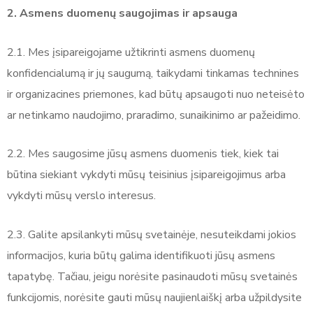
2. Asmens duomenų saugojimas ir apsauga
2.1. Mes įsipareigojame užtikrinti asmens duomenų
konfidencialumą ir jų saugumą, taikydami tinkamas technines
ir organizacines priemones, kad būtų apsaugoti nuo neteisėto
ar netinkamo naudojimo, praradimo, sunaikinimo ar pažeidimo.
2.2. Mes saugosime jūsų asmens duomenis tiek, kiek tai
būtina siekiant vykdyti mūsų teisinius įsipareigojimus arba
vykdyti mūsų verslo interesus.
2.3. Galite apsilankyti mūsų svetainėje, nesuteikdami jokios
informacijos, kuria būtų galima identifikuoti jūsų asmens
tapatybę. Tačiau, jeigu norėsite pasinaudoti mūsų svetainės
funkcijomis, norėsite gauti mūsų naujienlaiškį arba užpildysite