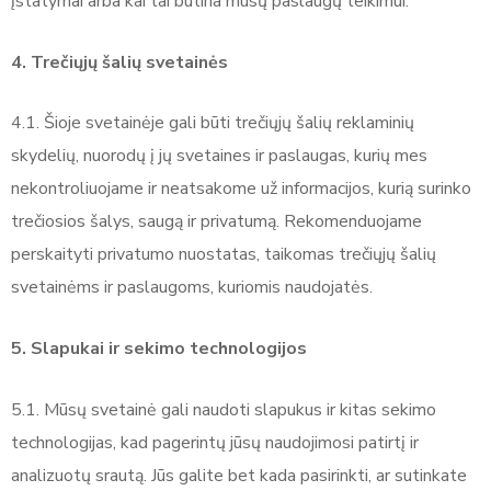
įstatymai arba kai tai būtina mūsų paslaugų teikimui.
4. Trečiųjų šalių svetainės
4.1. Šioje svetainėje gali būti trečiųjų šalių reklaminių
skydelių, nuorodų į jų svetaines ir paslaugas, kurių mes
nekontroliuojame ir neatsakome už informacijos, kurią surinko
trečiosios šalys, saugą ir privatumą. Rekomenduojame
perskaityti privatumo nuostatas, taikomas trečiųjų šalių
svetainėms ir paslaugoms, kuriomis naudojatės.
5. Slapukai ir sekimo technologijos
5.1. Mūsų svetainė gali naudoti slapukus ir kitas sekimo
technologijas, kad pagerintų jūsų naudojimosi patirtį ir
analizuotų srautą. Jūs galite bet kada pasirinkti, ar sutinkate