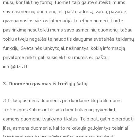
mūsų kontaktinę formą, tuomet taip galite suteikti mums
savo asmeninių duomenų: el. pašto adresą, vardą, pavardę,
gyvenamosios vietos informaciją, telefono numerį. Turite
pasirinkimą nesuteikti mums savo asmeninių duomenų, tačiau
tokiu atveju negalėsite naudotis dauguma svetainės teikiamų
funkcijų. Svetainės lankytojai, nežinantys, kokią informaciją
privalome rinkti, gali susisiekti su mumis el. paštu:
info@dzs.lt.
3. Duomenų gavimas iš trečiųjų šalių
3.1. Jūsų asmens duomenis perduodame tik patikimoms
trečiosioms šalims ir tik siekdami tinkamai įgyvendinti
asmens duomenų tvarkymo tikslus. Taip pat, galime perduoti
jūsų asmens duomenis, kai to reikalauja galiojantys teisiniai