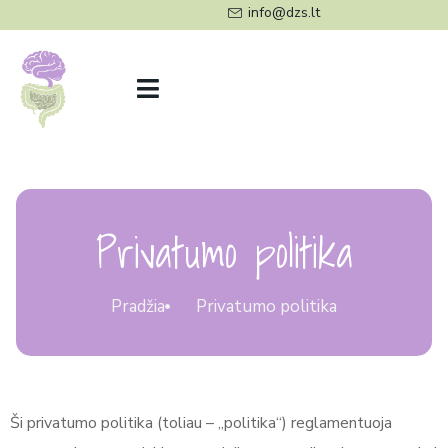
Pereiti
info@dzs.lt
prie
turinio
Privatumo politika
Pradžia
Privatumo politika
Ši privatumo politika (toliau – „politika“) reglamentuoja