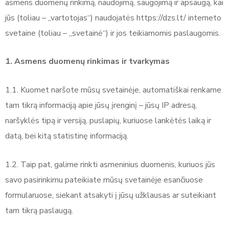
asmens duomenų rinkimą, naudojimą, saugojimą ir apsaugą, kai
jūs (toliau – „vartotojas“) naudojatės https://dzs.lt/ interneto
svetaine (toliau – „svetainė“) ir jos teikiamomis paslaugomis.
1. Asmens duomenų rinkimas ir tvarkymas
1.1. Kuomet naršote mūsų svetainėje, automatiškai renkame
tam tikrą informaciją apie jūsų įrenginį – jūsų IP adresą,
naršyklės tipą ir versiją, puslapių, kuriuose lankėtės laiką ir
datą, bei kitą statistinę informaciją.
1.2. Taip pat, galime rinkti asmeninius duomenis, kuriuos jūs
savo pasirinkimu pateikiate mūsų svetainėje esančiuose
formularuose, siekant atsakyti į jūsų užklausas ar suteikiant
tam tikrą paslaugą.