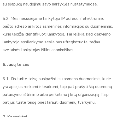
su slapukų naudojimu savo naršyklės nustatymuose.
5.2. Mes nesusiejame lankytojo IP adreso ir elektroninio
pašto adreso ar kitos asmeninės informacijos su duomenimis,
kurie leidžia identifikuoti lankytoją. Tai reiškia, kad kiekvieno
lankytojo apsilankymo sesija bus užregistruota, tačiau
svetainės lankytojas išliks anonimiškas.
6. Jūsų teisės
6.1. Jūs turite teisę susipažinti su asmens duomenimis, kurie
yra apie jus renkami ir tvarkomi, taip pat prašyti šių duomenų
pataisymo, ištrinimo arba perkėlimo į kitą organizaciją. Taip
pat jūs turite teisę prieštarauti duomenų tvarkymui.
7. Kontaktai